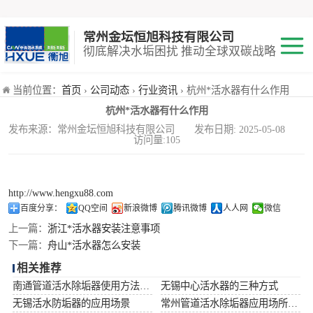
常州金坛恒旭科技有限公司
彻底解决水垢困扰 推动全球双碳战略
*活水器
当前位置：
首页
›
公司动态
›
行业资讯
› 杭州*活水器有什么作用
杭州*活水器有什么作用
铜基触媒防垢器
发布来源：常州金坛恒旭科技有限公司 发布日期: 2025-05-08
访问量:105
井下防垢器
http://www.hengxu88.com
百度分享：
QQ空间
新浪微博
腾讯微博
人人网
微信
上一篇：
浙江*活水器安装注意事项
下一篇：
舟山*活水器怎么安装
相关推荐
南通管道活水除垢器使用方法及注意事项
无锡中心活水器的三种方式
无锡活水防垢器的应用场景
常州管道活水除垢器应用场所及作用