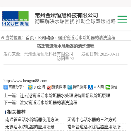
常州金坛恒旭科技有限公司
彻底解决水垢困扰 推动全球双碳战略
*活水器
当前位置：
首页
›
公司动态
› 宿迁管道活水除垢器的清洗流程
宿迁管道活水除垢器的清洗流程
铜基触媒防垢器
发布来源：常州金坛恒旭科技有限公司 发布日期: 2025-09-11
访问量:73
井下防垢器
http://www.hengxu88.com
百度分享：
QQ空间
新浪微博
腾讯微博
人人网
微信
上一篇：
连云港管道活水除垢器水处理设备阻垢及除垢原理
下一篇：
淮安管道活水除垢器的清洗流程
相关推荐
南通管道活水除垢器使用方法及注意事项
无锡中心活水器的三种方式
无锡活水防垢器的应用场景
常州管道活水除垢器应用场所及作用