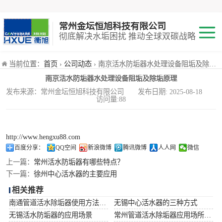
常州金坛恒旭科技有限公司
彻底解决水垢困扰 推动全球双碳战略
*活水器
当前位置：
首页
›
公司动态
› 南京活水防垢器水处理设备阻垢及除垢原理
南京活水防垢器水处理设备阻垢及除垢原理
铜基触媒防垢器
发布来源：常州金坛恒旭科技有限公司 发布日期: 2025-08-18
访问量:88
井下防垢器
http://www.hengxu88.com
百度分享：
QQ空间
新浪微博
腾讯微博
人人网
微信
上一篇：
常州活水防垢器有哪些特点？
下一篇：
徐州中心活水器的主要应用
相关推荐
南通管道活水除垢器使用方法及注意事项
无锡中心活水器的三种方式
无锡活水防垢器的应用场景
常州管道活水除垢器应用场所及作用