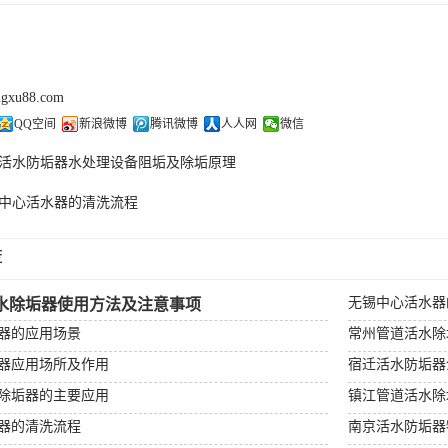
ngxu88.com
QQ空间
新浪微博
腾讯微博
人人网
微信
活水防垢器水处理设备阻垢及除垢原理
中心活水器的清洗流程
荐
无锡中心活水器
水除垢器使用方法及注意事项
器的应用场景
常州管道活水除
器应用场所及作用
宿迁活水防垢器
除垢器的主要应用
镇江管道活水除
器的清洗流程
南京活水防垢器