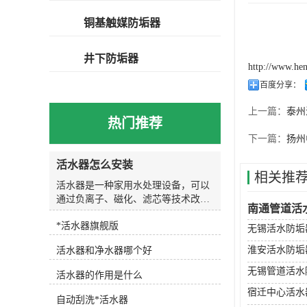
铜基触媒防垢器
井下防垢器
http://www.he
百度分享：
上一篇：
泰州
热门推荐
下一篇：
扬州
活水器怎么安装
相关推
活水器是一种家用水处理设备，可以
通过负离子、磁化、滤芯等技术改善
南通管道活
水质，使水变得更加清新、健康。安
*活水器旗舰版
装活水器可以帮助我们更好地保护家
无锡活水防垢
庭的健康和安全。那么，活水器怎么
淮安活水防垢
活水器和净水器哪个好
安装呢？下面，我们就来一起了解一
下。首先，要选择合适的安装位置。
无锡管道活水
活水器的作用是什么
活水器一般需要安装在水龙头下方，
宿迁中心活水
因此需要选择距离水龙头较近的位
自动刮洗*活水器