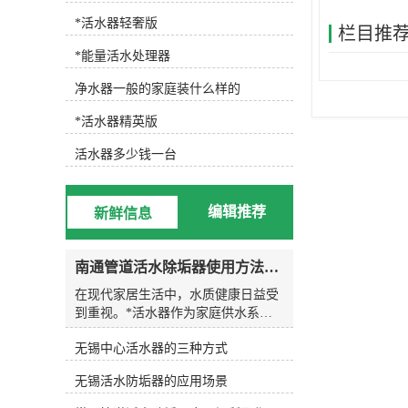
置。同时，要保证安装位置稳固，不
会因为水压过大而导致摇晃或翻倒。
*活水器轻奢版
栏目推
接下来，需要准备好安装工具和材
*能量活水处理器
料。一般需要准备扳手、水管接头、
密封胶、水管等工具和材料。在准备
净水器一般的家庭装什么样的
工具和材料的时候，需要根据自己所
购买的活水器型号和规格来确定。接
*活水器精英版
着，进入具体的安装步骤。首先，需
要关闭水龙头，拆卸原有的水龙头接
活水器多少钱一台
头。然后，将活水器的水管接头和水
龙头连接，用扳手拧紧，保证连接紧
密不漏水。在连接过程中，需要注意
编辑推荐
新鲜信息
水管的方向和位置，避免出现接反或
倒装的情况。安装完成后，需要进行
检查和测试。打开水龙头，检查活水
南通管道活水除垢器使用方法及注意事项
器的连接处是否有漏水情况，并进行
水质测试，确保活水器的效果达到预
在现代家居生活中，水质健康日益受
期。需要注意的是，在安装活水器的
到重视。*活水器作为家庭供水系统
过程中，需要遵循相关的安装说明和
的核心处理设备，能够有效改善全屋
操作规程，确保安全和正确性。如果
无锡中心活水器的三种方式
用水品质。本文将详细介绍这类设备
对安装过程不熟悉或不确定，可以咨
的使用方法与注意事项，帮助用户更
无锡活水防垢器的应用场景
询相关的专业人士或客服人员，以免
好地发挥其效能。*活水器的工作原
出现安全事故或水质受到污染。综上
理与价值*活水器通常安装在家庭进